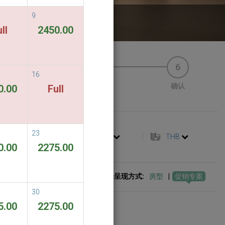
9
 service
ll
2450.00
4
5
6
16
优惠券
付款方式
确认
0.00
Full
23
简体中文
THB
0.00
2275.00
选择呈现方式:
房型
|
促销专案
30
5.00
2275.00