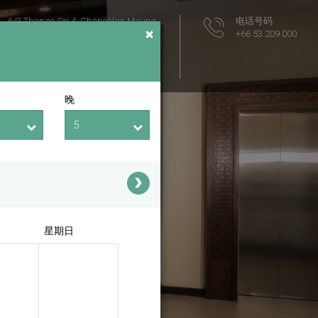
6/3 Thapae Soi 4, Changklan Maung
电话号码
×
Muang Chiang Mai
+66 53 209 000
Chiang Mai
Thailand 50100
位置地图
晚
星期日