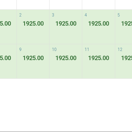
Flexible Rate
2
3
4
5
5.00
1925.00
1925.00
1925.00
192
条款和条件
9
10
11
12
5.00
1925.00
1925.00
1925.00
192
Special Rate
ous
Next
Special Rate - 1st Night charge is non-refu
条款和条件