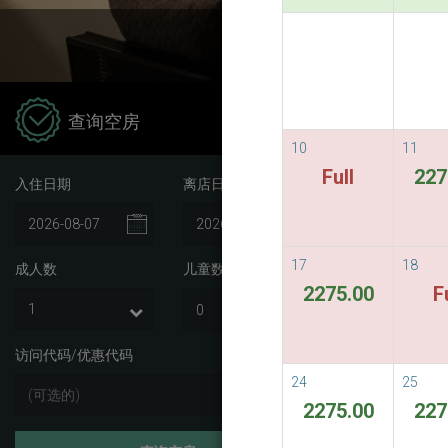
Stay 5 
查询空房
10
11
客
Full
227
入住日期
离店日期
De Cha
17
18
成人数
儿童数
Spa
i
2275.00
F
Muang C
访问代码/优惠代码
24
25
2275.00
227
Previ