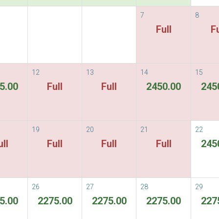
7
8
nights Free one round trip pick up
Full
Fu
1
2
3
12
13
14
15
房套餐
选项
客人信息
5.00
Full
Full
2450.00
245
i Colonial Hotel &
19
20
21
22
ull
Full
Full
Full
245
hiang Mai
26
27
28
29
5.00
2275.00
2275.00
2275.00
227
Flexible Rate
ous
Next