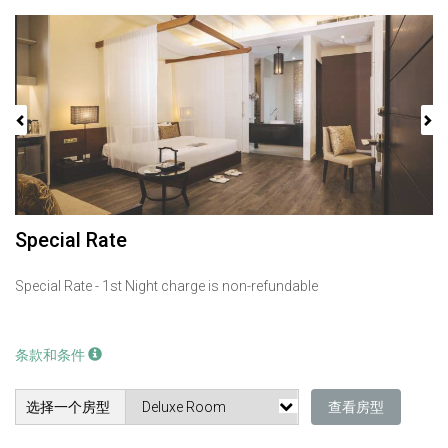
Previous
Next
Special Rate
Special Rate - 1st Night charge is non-refundable
条款和条件
选择一个房型
查看房型