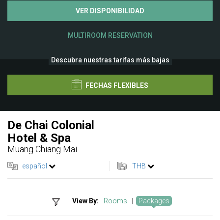
VER DISPONIBILIDAD
MULTIROOM RESERVATION
Descubra nuestras tarifas más bajas
FECHAS FLEXIBLES
De Chai Colonial
Hotel & Spa
Muang Chiang Mai
español
THB
View By:
Rooms
|
Packages