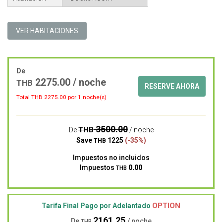
VER HABITACIONES
De
2275.00 / noche
THB
RESERVE AHORA
Total THB
2275.00
por 1 noche(s)
3500.00
THB
De
/ noche
Save
1225
(-35%)
THB
Impuestos no incluidos
Impuestos
0.00
THB
OPTION
Tarifa Final Pago por Adelantado
2161.25
De
/ noche
THB