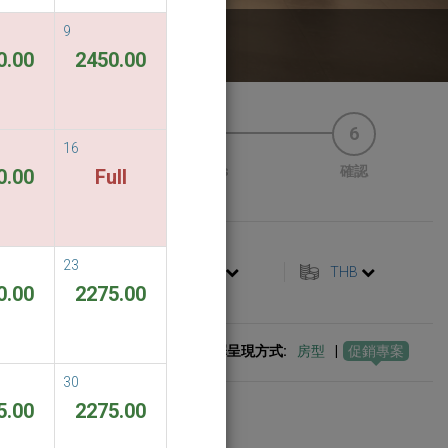
9
 service
0.00
2450.00
4
5
6
16
優惠券
Payments
確認
0.00
Full
23
繁體中文
THB
0.00
2275.00
選擇呈現方式:
房型
|
促銷專案
30
5.00
2275.00