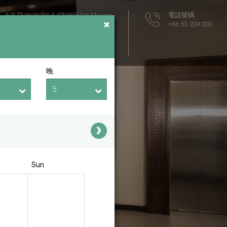
6/3 Thapae Soi 4, Changklan Maung
電話號碼
×
Muang Chiang Mai
+66 53 209 000
Chiang Mai
Thailand 50100
飯店位置圖
晚
Sun