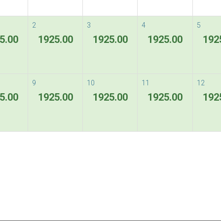
Flexible Rate
2
3
4
5
5.00
1925.00
1925.00
1925.00
192
條款及規則
9
10
11
12
5.00
1925.00
1925.00
1925.00
192
Special Rate
ous
Next
Special Rate - 1st Night charge is non-refu
條款及規則