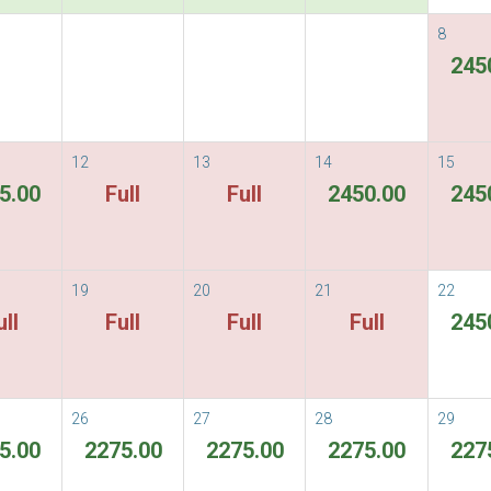
8
nights Free one round trip pick up
245
1
2
3
12
13
14
15
間套餐
選項
客戶詳情
5.00
Full
Full
2450.00
245
i Colonial Hotel &
19
20
21
22
ull
Full
Full
Full
245
hiang Mai
26
27
28
29
5.00
2275.00
2275.00
2275.00
227
Flexible Rate
ous
Next