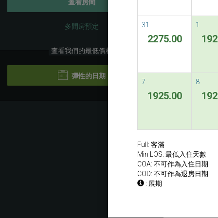
查看房間
31
1
多間房預定
2275.00
192
查看我們的最低價格
彈性的日期
7
8
1925.00
192
Previ
Full: 客滿
Min LOS: 最低入住天數
COA: 不可作為入住日期
COD: 不可作為退房日期
: 展期