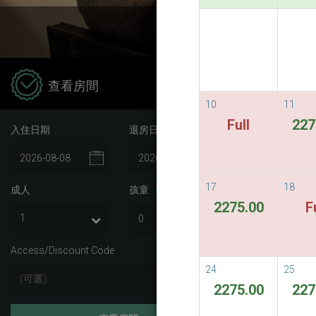
Stay 5 
查看房間
10
11
房
Full
227
入住日期
退房日期
De Cha
17
18
成人
孩童
Spa
i
2275.00
F
Muang C
Access/Discount Code
24
25
2275.00
227
Previ