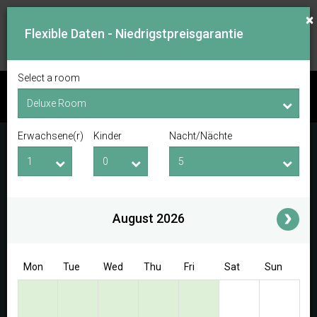
×
Flexible Daten - Niedrigstpreisgarantie
Select a room
VERFÜGBARKEIT PRÜFEN
Erwachsene(r)
Kinder
Nacht/Nächte
Check-in-Datum
Check-out-Datum
Erwachsene(r)
Kinder
i
August 2026
Access/Discount Code
Mon
Tue
Wed
Thu
Fri
Sat
Sun