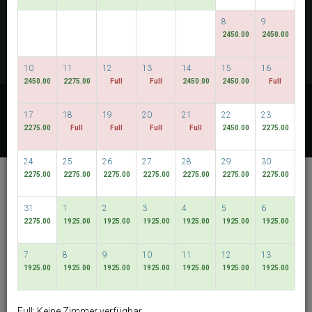
VERFÜGBARKEIT PRÜFEN
8
9
2450.00
2450.00
MULTIROOM RESERVATION
10
11
12
13
14
15
16
2450.00
2275.00
Full
Full
2450.00
2450.00
Full
Entdecken Sie unsere besten Preise
17
18
19
20
21
22
23
FLEXIBLE DATEN
2275.00
Full
Full
Full
Full
2450.00
2275.00
24
25
26
27
28
29
30
De Chai Colonial
2275.00
2275.00
2275.00
2275.00
2275.00
2275.00
2275.00
Hotel & Spa
31
1
2
3
4
5
6
Muang Chiang Mai
2275.00
1925.00
1925.00
1925.00
1925.00
1925.00
1925.00
Deutsch
THB
7
8
9
10
11
12
13
1925.00
1925.00
1925.00
1925.00
1925.00
1925.00
1925.00
View By:
Rooms
|
Packages
Full: Keine Zimmer verfügbar