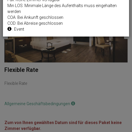
Min LOS: Minimale Länge des Aufenthalts muss eingehalten
Previous
Next
werden
COA: Bei Ankunft geschlossen
COD: Bei Abreise geschlossen
: Event
Flexible Rate
Flexible Rate
Allgemeine Geschäftsbedingungen
Zum von Ihnen gewählten Datum sind für dieses Paket keine
Zimmer verfügbar.